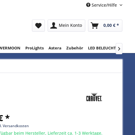
Service/Hilfe
Mein Konto
0,00 € *
WERMOON
ProLights
Astera
Zubehör
LED BELEUCHTUNG
RE

€ *
l. Versandkosten
gbar beim Hersteller, Lieferzeit ca. 1-3 Werktage.