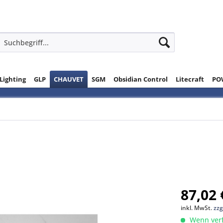
 Lighting
GLP
CHAUVET
SGM
Obsidian Control
Litecraft
PO
87,02 
inkl. MwSt.
zzg
Wenn verfü