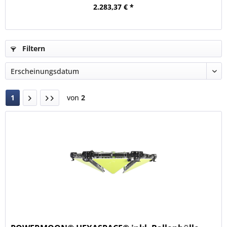
2.283,37 € *
Filtern
1
von
2