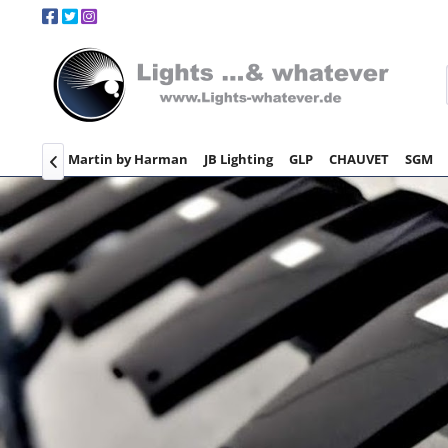
 & Teile
Martin by Harman
JB Lighting
GLP
CHAUVET
SGM
