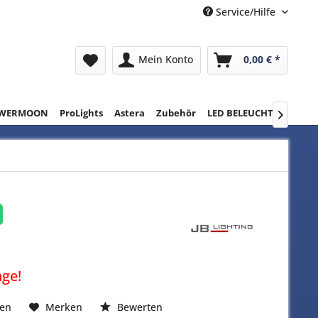
Service/Hilfe
Mein Konto
0,00 € *
WERMOON
ProLights
Astera
Zubehör
LED BELEUCHTUNG
RE

age!
hen
Merken
Bewerten