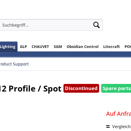
 Lighting
GLP
CHAUVET
SGM
Obsidian Control
Litecraft
PO
roduct Support
2 Profile / Spot
Discontinued
Spare parts
Auf Anfr
Vergleic