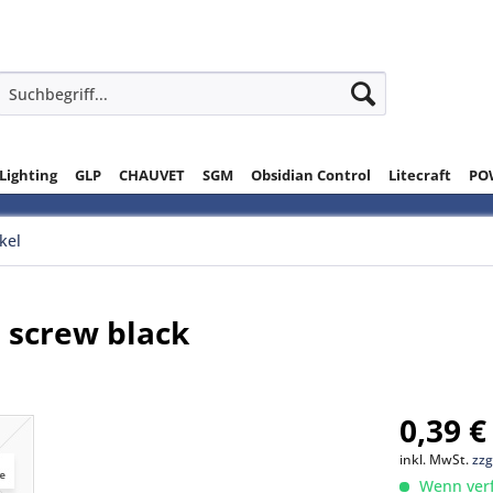
 Lighting
GLP
CHAUVET
SGM
Obsidian Control
Litecraft
PO
ikel
p screw black
0,39 €
inkl. MwSt.
zzg
Wenn verfü