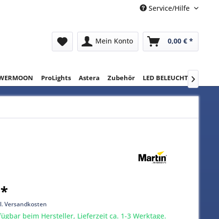
Service/Hilfe
Mein Konto
0,00 € *
WERMOON
ProLights
Astera
Zubehör
LED BELEUCHTUNG
RE

 *
l. Versandkosten
gbar beim Hersteller, Lieferzeit ca. 1-3 Werktage.