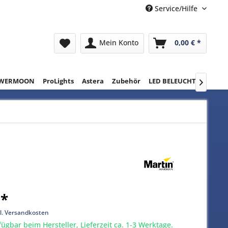
Service/Hilfe
Mein Konto
0,00 € *
WERMOON
ProLights
Astera
Zubehör
LED BELEUCHTUNG
RE

 *
l. Versandkosten
gbar beim Hersteller, Lieferzeit ca. 1-3 Werktage.