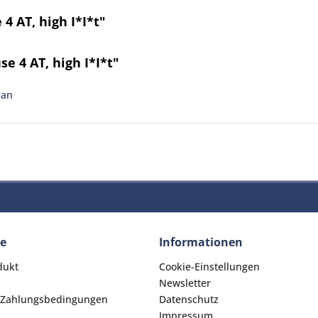
4 AT, high I*I*t"
e 4 AT, high I*I*t"
man
ce
Informationen
dukt
Cookie-Einstellungen
Newsletter
 Zahlungsbedingungen
Datenschutz
Impressum