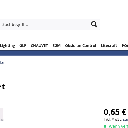
 Lighting
GLP
CHAUVET
SGM
Obsidian Control
Litecraft
PO
ikel
*t
0,65 €
inkl. MwSt.
zzg
Wenn verfü