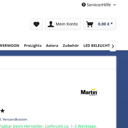
Service/Hilfe
Mein Konto
0,00 € *
WERMOON
ProLights
Astera
Zubehör
LED BELEUCHTUNG
RE

 *
l. Versandkosten
gbar beim Hersteller, Lieferzeit ca. 1-3 Werktage.