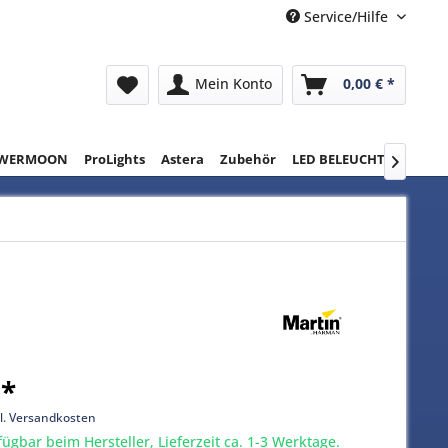
Service/Hilfe
Mein Konto
0,00 € *
WERMOON
ProLights
Astera
Zubehör
LED BELEUCHTUNG
RE

 *
l. Versandkosten
gbar beim Hersteller, Lieferzeit ca. 1-3 Werktage.