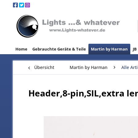
Home
Gebrauchte Geräte & Teile
Martin by Harman
JB
Übersicht
Martin by Harman
Alle Art
Header,8-pin,SIL,extra le