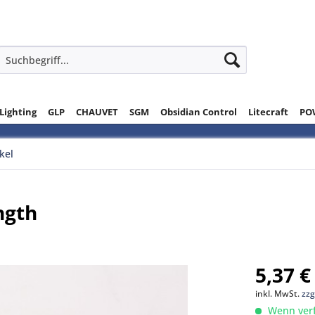
 Lighting
GLP
CHAUVET
SGM
Obsidian Control
Litecraft
PO
ikel
ngth
5,37 €
inkl. MwSt.
zzg
Wenn verfü