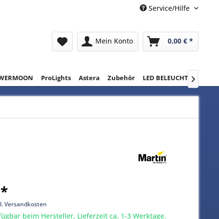
Service/Hilfe
Mein Konto
0,00 € *
WERMOON
ProLights
Astera
Zubehör
LED BELEUCHTUNG
RE

 *
l. Versandkosten
gbar beim Hersteller, Lieferzeit ca. 1-3 Werktage.