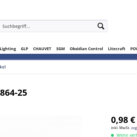
 Lighting
GLP
CHAUVET
SGM
Obsidian Control
Litecraft
PO
ikel
864-25
0,98 €
inkl. MwSt.
zzg
Wenn verfü