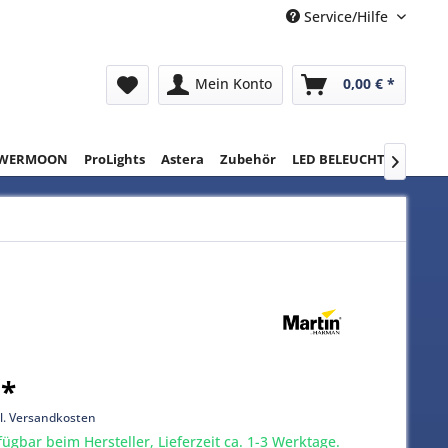
Service/Hilfe
Mein Konto
0,00 € *
WERMOON
ProLights
Astera
Zubehör
LED BELEUCHTUNG
RE

 *
l. Versandkosten
gbar beim Hersteller, Lieferzeit ca. 1-3 Werktage.