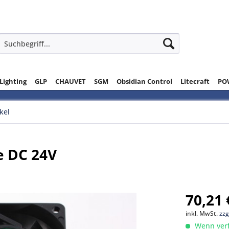
 Lighting
GLP
CHAUVET
SGM
Obsidian Control
Litecraft
PO
ikel
e DC 24V
70,21 
inkl. MwSt.
zzg
Wenn verfü