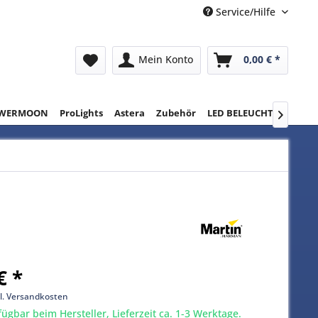
Service/Hilfe
Mein Konto
0,00 € *
WERMOON
ProLights
Astera
Zubehör
LED BELEUCHTUNG
RE

€ *
l. Versandkosten
gbar beim Hersteller, Lieferzeit ca. 1-3 Werktage.