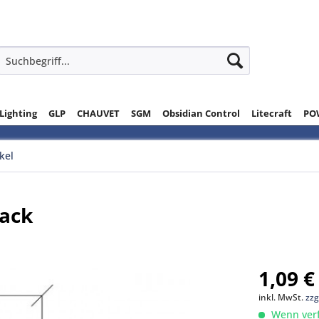
 Lighting
GLP
CHAUVET
SGM
Obsidian Control
Litecraft
PO
ikel
lack
1,09 €
inkl. MwSt.
zzg
Wenn verfü