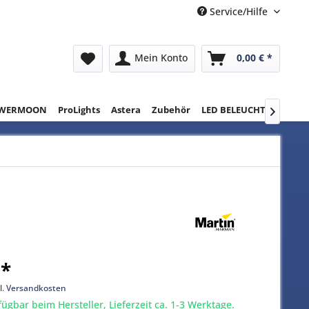
Service/Hilfe
Mein Konto
0,00 € *
WERMOON
ProLights
Astera
Zubehör
LED BELEUCHTUNG
RE

 *
l. Versandkosten
gbar beim Hersteller, Lieferzeit ca. 1-3 Werktage.