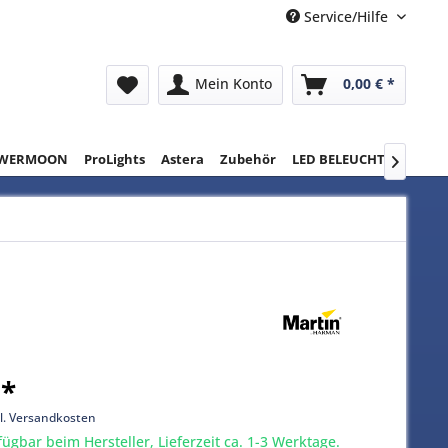
Service/Hilfe
Mein Konto
0,00 € *
WERMOON
ProLights
Astera
Zubehör
LED BELEUCHTUNG
RE

 *
l. Versandkosten
gbar beim Hersteller, Lieferzeit ca. 1-3 Werktage.