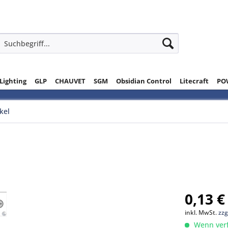
 Lighting
GLP
CHAUVET
SGM
Obsidian Control
Litecraft
PO
ikel
0,13 €
inkl. MwSt.
zzg
Wenn verfü