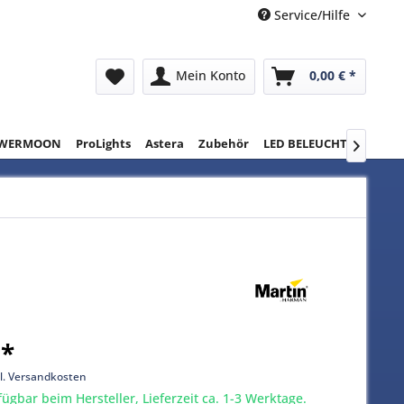
Service/Hilfe
Mein Konto
0,00 € *
WERMOON
ProLights
Astera
Zubehör
LED BELEUCHTUNG
RE

 *
l. Versandkosten
gbar beim Hersteller, Lieferzeit ca. 1-3 Werktage.