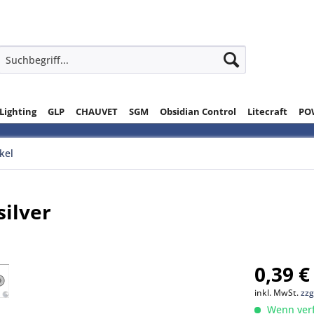
 Lighting
GLP
CHAUVET
SGM
Obsidian Control
Litecraft
PO
ikel
silver
0,39 €
inkl. MwSt.
zzg
Wenn verfü