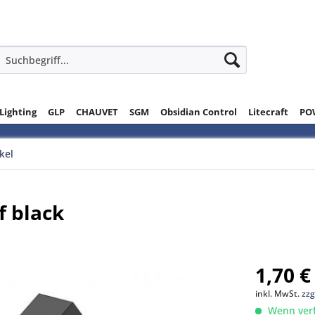
 Lighting
GLP
CHAUVET
SGM
Obsidian Control
Litecraft
PO
ikel
f black
1,70 €
inkl. MwSt.
zzg
Wenn verfü