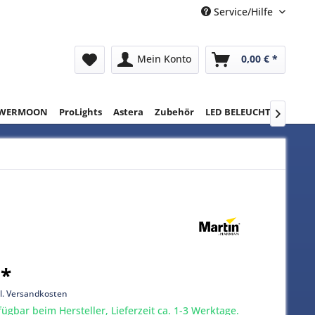
Service/Hilfe
Mein Konto
0,00 € *
WERMOON
ProLights
Astera
Zubehör
LED BELEUCHTUNG
RE

 *
l. Versandkosten
gbar beim Hersteller, Lieferzeit ca. 1-3 Werktage.