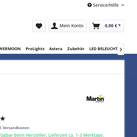
Service/Hilfe
Mein Konto
0,00 € *
WERMOON
ProLights
Astera
Zubehör
LED BELEUCHTUNG
RE

 *
l. Versandkosten
gbar beim Hersteller, Lieferzeit ca. 1-3 Werktage.