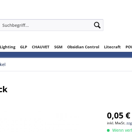
 Lighting
GLP
CHAUVET
SGM
Obsidian Control
Litecraft
PO
ikel
ck
0,05 €
inkl. MwSt.
zzg
Wenn verfü