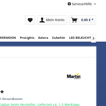
Service/Hilfe
Mein Konto
0,00 € *
WERMOON
ProLights
Astera
Zubehör
LED BELEUCHTUNG
RE

 *
l. Versandkosten
gbar beim Hersteller, Lieferzeit ca. 1-3 Werktage.