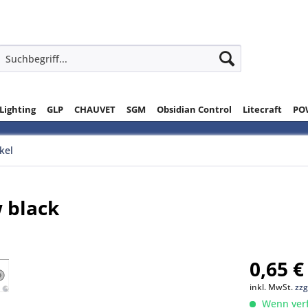
 Lighting
GLP
CHAUVET
SGM
Obsidian Control
Litecraft
PO
ikel
 black
0,65 €
inkl. MwSt.
zzg
Wenn verfü