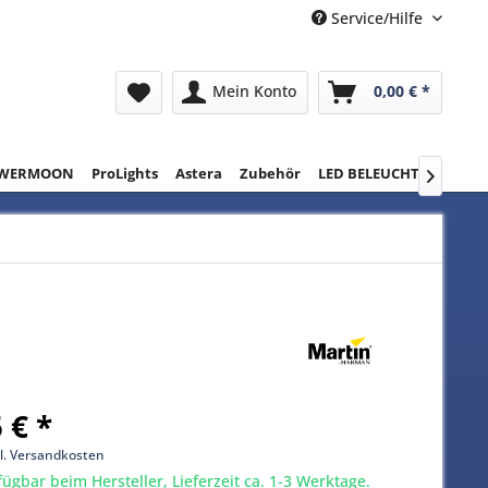
Service/Hilfe
Mein Konto
0,00 € *
WERMOON
ProLights
Astera
Zubehör
LED BELEUCHTUNG
RE

 € *
l. Versandkosten
gbar beim Hersteller, Lieferzeit ca. 1-3 Werktage.