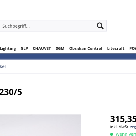
 Lighting
GLP
CHAUVET
SGM
Obsidian Control
Litecraft
PO
ikel
,230/5
315,35
inkl. MwSt.
zzg
Wenn verfü