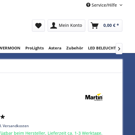
Service/Hilfe
Mein Konto
0,00 € *
WERMOON
ProLights
Astera
Zubehör
LED BELEUCHTUNG
RE

 *
l. Versandkosten
gbar beim Hersteller, Lieferzeit ca. 1-3 Werktage.