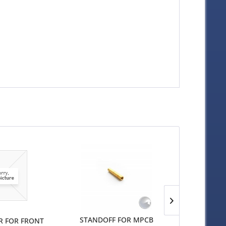
STANDOFF FOR MPCB
R FOR FRONT
BACK PLATE