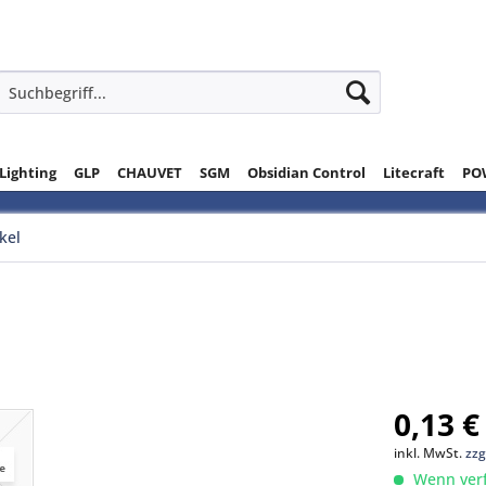
 Lighting
GLP
CHAUVET
SGM
Obsidian Control
Litecraft
PO
ikel
0,13 €
inkl. MwSt.
zzg
Wenn verfü