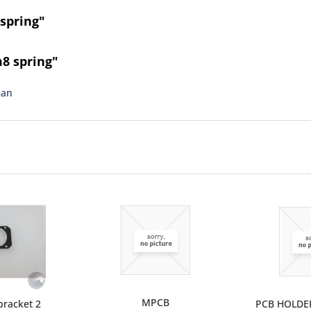
spring"
8 spring"
man
MPCB
bracket 2
PCB HOLDE