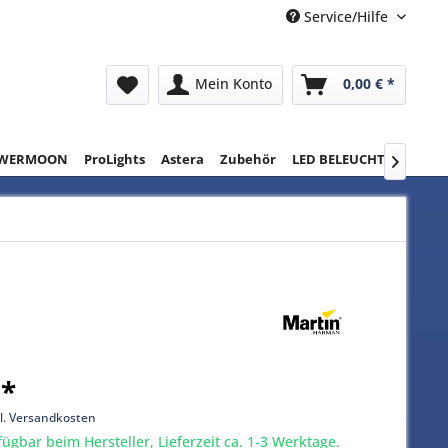
Service/Hilfe
Mein Konto
0,00 € *
WERMOON
ProLights
Astera
Zubehör
LED BELEUCHTUNG
RE

 *
l. Versandkosten
gbar beim Hersteller, Lieferzeit ca. 1-3 Werktage.