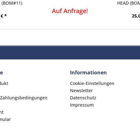
3 (BOM#11)
HEAD (BO
HE
Auf Anfrage!
 € *
25,
ce
Informationen
dukt
Cookie-Einstellungen
Newsletter
 Zahlungsbedingungen
Datenschutz
Impressum
ht
mular