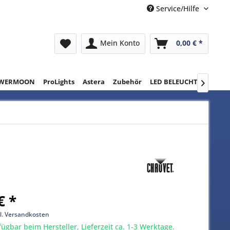
Service/Hilfe
Mein Konto
0,00 € *
WERMOON
ProLights
Astera
Zubehör
LED BELEUCHTUNG
RE

€ *
l. Versandkosten
gbar beim Hersteller, Lieferzeit ca. 1-3 Werktage.