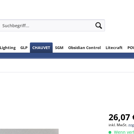
 Lighting
GLP
CHAUVET
SGM
Obsidian Control
Litecraft
PO
26,07 
inkl. MwSt.
zzg
Wenn verfü